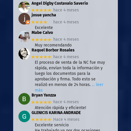
Angel Digby Costavalo Saverio
★★★★★
hace 4 meses
josue yancha
★★★★
☆
hace 4 meses
Excelente
Mabe Calvo
★★★★★
hace 4 meses
Muy recomendando
Raquel Borbor Rosales
★★★★★
hace 4 meses
El proceso de venta de la NC fue muy
rápida, envían toda la información y
luego los documentos para la
aprobación y firma. Todo esto se
realizó en menos de 24 horas.
… leer
más
Bryan Yanzza
★★★★★
hace 4 meses
Atención rápida y eficiente!
GLENICIS KARINA ANDRADE
★★★★★
Hace 4 meses
Excelente servicio
He trabajado ya por dos ocasiones