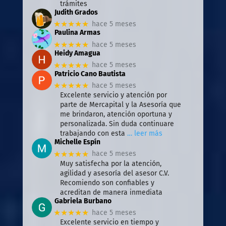
trámites
Judith Grados
★★★★★
hace 5 meses
Paulina Armas
★★★★★
hace 5 meses
Heidy Amagua
★★★★★
hace 5 meses
Patricio Cano Bautista
★★★★★
hace 5 meses
Excelente servicio y atención por
parte de Mercapital y la Asesoría que
me brindaron, atención oportuna y
personalizada. Sin duda continuare
trabajando con esta
… leer más
Michelle Espín
★★★★★
hace 5 meses
Muy satisfecha por la atención,
agilidad y asesoría del asesor C.V.
Recomiendo son confiables y
acreditan de manera inmediata
Gabriela Burbano
★★★★★
hace 5 meses
Excelente servicio en tiempo y