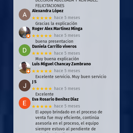
DECISION ADECUADA Y RENTABLE.
FELICITACIONES
Alexandra López
★★★★★
hace 5 meses
Gracias la explicación
Roger Alex Martinez Minga
★★★★★
hace 5 meses
buena presentacion
Daniela Carrillo viveros
★★★★★
hace 5 meses
Muy buena explicación
Luis Miguel Chancay Zambrano
★★★★★
hace 5 meses
Excelente servicio. Muy buen servicio
J S
★★★★★
hace 5 meses
Excelente
Eva Rosario Benitez Diaz
★★★★★
hace 5 meses
El apoyo brindado en el proceso de
venta fue muy eficiente, continúa
asesoría en el proceso, el equipo
siempre estuvo al pendiente de