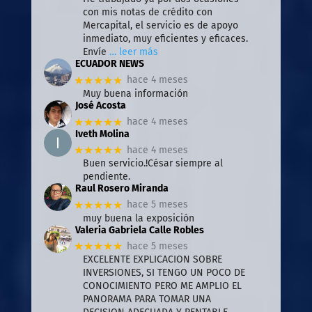
con mis notas de crédito con
Mercapital, el servicio es de apoyo
inmediato, muy eficientes y eficaces.
Envíe
… leer más
ECUADOR NEWS
★★★★★
hace 4 meses
Muy buena información
José Acosta
★★★★★
hace 4 meses
Iveth Molina
★★★★★
hace 4 meses
Buen servicio.!César siempre al
pendiente.
Raul Rosero Miranda
★★★★★
hace 5 meses
muy buena la exposición
Valeria Gabriela Calle Robles
★★★★★
hace 5 meses
EXCELENTE EXPLICACION SOBRE
INVERSIONES, SI TENGO UN POCO DE
CONOCIMIENTO PERO ME AMPLIO EL
PANORAMA PARA TOMAR UNA