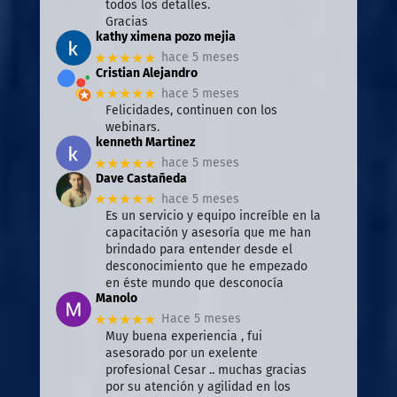
todos los detalles.
Gracias
kathy ximena pozo mejia
★★★★★
hace 5 meses
Cristian Alejandro
★★★★★
hace 5 meses
Felicidades, continuen con los
webinars.
kenneth Martinez
★★★★★
hace 5 meses
Dave Castañeda
★★★★★
hace 5 meses
Es un servicio y equipo increíble en la
capacitación y asesoría que me han
brindado para entender desde el
desconocimiento que he empezado
en éste mundo que desconocía
Manolo
★★★★★
Hace 5 meses
Muy buena experiencia , fui
asesorado por un exelente
profesional Cesar .. muchas gracias
por su atención y agilidad en los