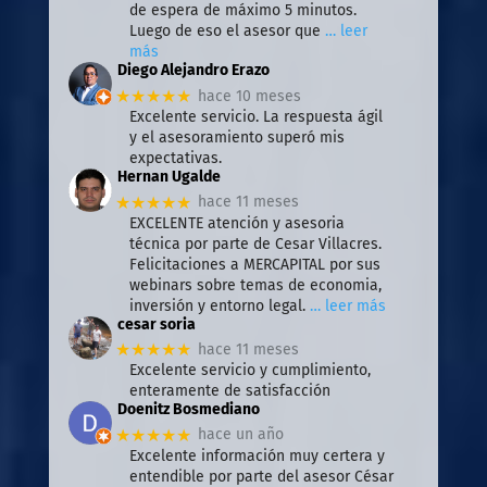
de espera de máximo 5 minutos.
Luego de eso el asesor que
… leer
más
Diego Alejandro Erazo
★★★★★
hace 10 meses
Excelente servicio. La respuesta ágil
y el asesoramiento superó mis
expectativas.
Hernan Ugalde
★★★★★
hace 11 meses
EXCELENTE atención y asesoria
técnica por parte de Cesar Villacres.
Felicitaciones a MERCAPITAL por sus
webinars sobre temas de economia,
inversión y entorno legal.
… leer más
cesar soria
★★★★★
hace 11 meses
Excelente servicio y cumplimiento,
enteramente de satisfacción
Doenitz Bosmediano
★★★★★
hace un año
Excelente información muy certera y
entendible por parte del asesor César