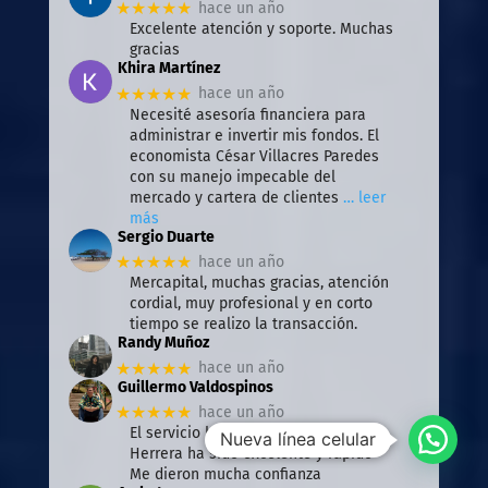
★★★★★
hace un año
Excelente atención y soporte. Muchas
gracias
Khira Martínez
★★★★★
hace un año
Necesité asesoría financiera para
administrar e invertir mis fondos. El
economista César Villacres Paredes
con su manejo impecable del
mercado y cartera de clientes
… leer
más
Sergio Duarte
★★★★★
hace un año
Mercapital, muchas gracias, atención
cordial, muy profesional y en corto
tiempo se realizo la transacción.
Randy Muñoz
★★★★★
hace un año
Guillermo Valdospinos
★★★★★
hace un año
El servicio brindado por Camila
Nueva línea celular
Herrera ha sido excelente y rápido
Me dieron mucha confianza