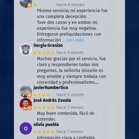
★
☆☆☆☆
Hace 6 meses
Pésimo servicio; mi experiencia fue
una completa decepción.
Tuve dos casos y en ambos mi
experiencia fue muy negativa.
Entregaron preliquidaciones con
información
… leer más
Sergio Granizo
★★★★★
hace 6 meses
Muchas gracias por el servicio, fue
claro y respondieron todas mis
preguntas, la señorita Gisselle es
muy amable y siempre trabaja con
sinceridad y profesionalismo....
javierhumbertico
★★★★
☆
hace 6 meses
José Andrés Zavala
★★★★★
hace 7 meses
Muy buen contenido, fácil de
entender.
olivia puebla
★★★★★
hace 7 meses
Información clara y confiable