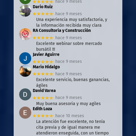
★★★★★
hace 9 meses
Dario Ruiz
★★★★★
hace 9 meses
Una experiencia muy satisfactoria, y
la información recibida muy clara
RA Consultoría y Construcción
★★★★★
hace 9 meses
Excelente webinar sobre mercado
bursátil !!!
Javier Aguirre
★★★★★
hace 9 meses
Mario Hidalgo
★★★★★
hace 9 meses
Excelente servicio, buenas ganancias,
ágiles
David Varea
★★★★★
hace 9 meses
Muy buena asesoria y muy agiles
Edith Loza
★★★★★
hace 10 meses
La atención fue excelente, no tenía
cita previa y de igual manera me
atendieron enseguida, con un tiempo