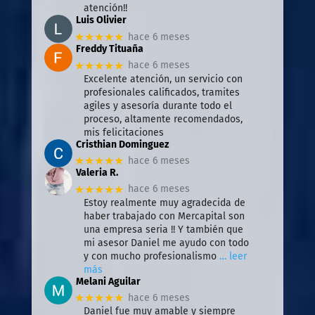
atención!!
Luis Olivier
★★★★★
hace 6 meses
Freddy Tituaña
★★★★★
hace 6 meses
Excelente atención, un servicio con
profesionales calificados, tramites
agiles y asesoría durante todo el
proceso, altamente recomendados,
mis felicitaciones
Cristhian Dominguez
★★★★★
hace 6 meses
Valeria R.
★★★★★
hace 6 meses
Estoy realmente muy agradecida de
haber trabajado con Mercapital son
una empresa seria !! Y también que
mi asesor Daniel me ayudo con todo
y con mucho profesionalismo
… leer
más
Melani Aguilar
★★★★★
hace 6 meses
Daniel fue muy amable y siempre