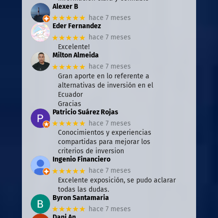
Alexer B
★★★★★
hace 7 meses
Eder Fernandez
★★★★★
hace 7 meses
Excelente!
Milton Almeida
★★★★★
hace 7 meses
Gran aporte en lo referente a
alternativas de inversión en el
Ecuador
Gracias
Patricio Suárez Rojas
★★★★★
hace 7 meses
Conocimientos y experiencias
compartidas para mejorar los
criterios de inversion
Ingenio Financiero
★★★★★
hace 7 meses
Excelente exposición, se pudo aclarar
todas las dudas.
Byron Santamaria
★★★★★
hace 7 meses
Dani An