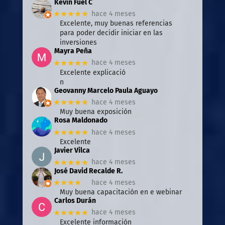
Kevin Fuel C
★★★★★
hace 4 meses
Excelente, muy buenas referencias
para poder decidir iniciar en las
inversiones
Mayra Peña
★★★★★
hace 4 meses
Excelente explicació
n
Geovanny Marcelo Paula Aguayo
★★★★★
hace 4 meses
Muy buena exposición
Rosa Maldonado
★★★★★
hace 4 meses
Excelente
Javier Vilca
★★★★★
hace 4 meses
José David Recalde R.
★★★★
☆
hace 4 meses
Muy buena capacitación en e webinar
Carlos Durán
★★★★★
hace 4 meses
Excelente información