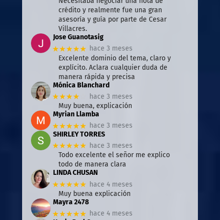
Necesitaba negociar una nota de
crédito y realmente fue una gran
asesoría y guía por parte de Cesar
Villacres.
Jose Guanotasig
★★★★★
hace 3 meses
Excelente dominio del tema, claro y
explícito. Aclara cualquier duda de
manera rápida y precisa
Mónica Blanchard
★★★★
☆
hace 3 meses
Muy buena, explicación
Myrian Llamba
★★★★★
hace 3 meses
SHIRLEY TORRES
★★★★★
hace 3 meses
Todo excelente el señor me explico
todo de manera clara
LINDA CHUSAN
★★★★★
hace 4 meses
Muy buena explicación
Mayra 2478
★★★★★
hace 4 meses