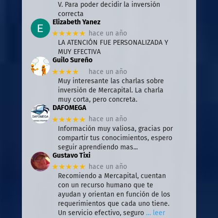
V. Para poder decidir la inversión
correcta
Elizabeth Yanez
★★★★★
hace un año
LA ATENCIÓN FUE PERSONALIZADA Y
MUY EFECTIVA
Guilo Sureño
★★★★
☆
hace un año
Muy interesante las charlas sobre
inversión de Mercapital. La charla
muy corta, pero concreta.
DAFOMEGA
★★★★★
hace un año
Información muy valiosa, gracias por
compartir tus conocimientos, espero
seguir aprendiendo mas...
Gustavo Tixi
★★★★★
hace un año
Recomiendo a Mercapital, cuentan
con un recurso humano que te
ayudan y orientan en función de los
requerimientos que cada uno tiene.
Un servicio efectivo, seguro
… leer