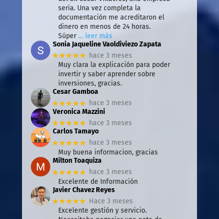
seria. Una vez completa la
documentación me acreditaron el
dinero en menos de 24 horas.
Súper
… leer más
Sonia Jaqueline Vaoldiviezo Zapata
★★★★★
hace 3 meses
Muy clara la explicación para poder
invertir y saber aprender sobre
inversiones, gracias.
Cesar Gamboa
★★★★★
hace 3 meses
Veronica Mazzini
★★★★★
hace 3 meses
Carlos Tamayo
★★★★★
hace 3 meses
Muy buena informacion, gracias
Milton Toaquiza
★★★★★
hace 3 meses
Excelente de Información
Javier Chavez Reyes
★★★★★
Hace 3 meses
Excelente gestión y servicio.