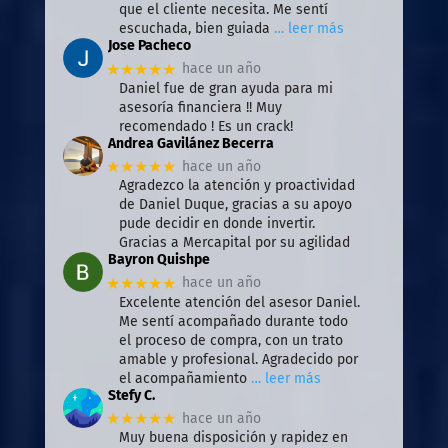
que el cliente necesita. Me sentí
escuchada, bien guiada
… leer más
Jose Pacheco
★★★★★
hace un año
Daniel fue de gran ayuda para mi
asesoría financiera !! Muy
recomendado ! Es un crack!
Andrea Gavilánez Becerra
★★★★★
hace un año
Agradezco la atención y proactividad
de Daniel Duque, gracias a su apoyo
pude decidir en donde invertir.
Gracias a Mercapital por su agilidad
Bayron Quishpe
★★★★★
hace un año
Excelente atención del asesor Daniel.
Me sentí acompañado durante todo
el proceso de compra, con un trato
amable y profesional. Agradecido por
el acompañamiento
… leer más
Stefy C.
★★★★★
hace un año
Muy buena disposición y rapidez en