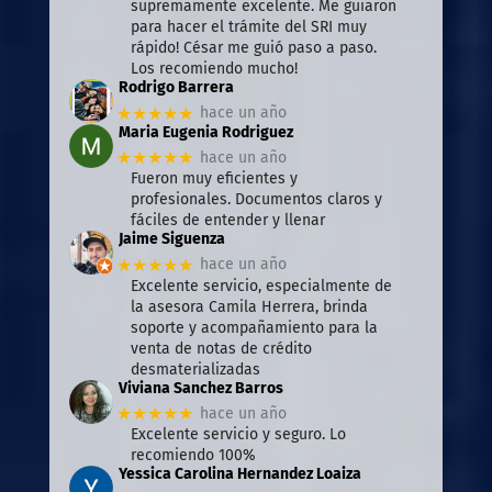
supremamente excelente. Me guiaron
para hacer el trámite del SRI muy
rápido! César me guió paso a paso.
Los recomiendo mucho!
Rodrigo Barrera
★★★★★
hace un año
Maria Eugenia Rodriguez
★★★★★
hace un año
Fueron muy eficientes y
profesionales. Documentos claros y
fáciles de entender y llenar
Jaime Siguenza
★★★★★
hace un año
Excelente servicio, especialmente de
la asesora Camila Herrera, brinda
soporte y acompañamiento para la
venta de notas de crédito
desmaterializadas
Viviana Sanchez Barros
★★★★★
hace un año
Excelente servicio y seguro. Lo
recomiendo 100%
Yessica Carolina Hernandez Loaiza