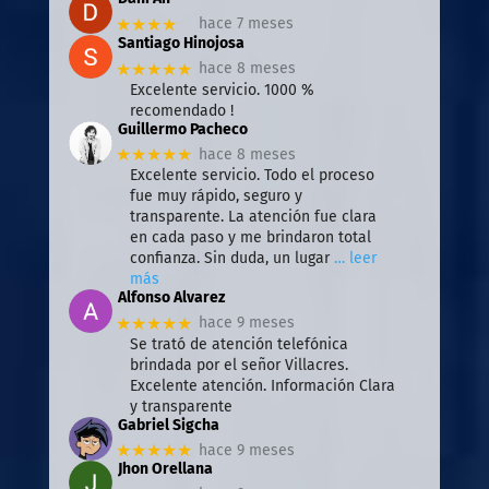
★★★★
☆
hace 7 meses
Santiago Hinojosa
★★★★★
hace 8 meses
Excelente servicio. 1000 %
recomendado !
Guillermo Pacheco
★★★★★
hace 8 meses
Excelente servicio. Todo el proceso
fue muy rápido, seguro y
transparente. La atención fue clara
en cada paso y me brindaron total
confianza. Sin duda, un lugar
… leer
más
Alfonso Alvarez
★★★★★
hace 9 meses
Se trató de atención telefónica
brindada por el señor Villacres.
Excelente atención. Información Clara
y transparente
Gabriel Sigcha
★★★★★
hace 9 meses
Jhon Orellana