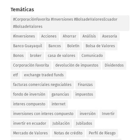
Temáticas
#CorporaciónFavorita #Inversiones #BolsadeValoresEcuador
#BolsadeValores
#inversiones
Acciones
Ahorrar
Análisis
Asesoría
Banco Guayaquil
Bancos
Boletín
Bolsa de Valores
Bonos
broker
casa de valores
Comunicado
Corporación Favorita
devolución de impuestos
Dividendos
etf
exchange traded funds
facturas comerciales negociables
Finanzas
fondo de inversión
ganancias
impuestos
interes compuesto
internet
inversiones con interes compuesto
inversión
Invertir
invertir en ecuador
Jubilación
Jubilados
Mercado de Valores
Notas de crédito
Perfil de Riesgo