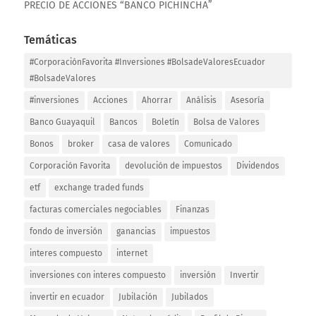
PRECIO DE ACCIONES “BANCO PICHINCHA”
Temáticas
#CorporaciónFavorita #Inversiones #BolsadeValoresEcuador
#BolsadeValores
#inversiones
Acciones
Ahorrar
Análisis
Asesoría
Banco Guayaquil
Bancos
Boletín
Bolsa de Valores
Bonos
broker
casa de valores
Comunicado
Corporación Favorita
devolución de impuestos
Dividendos
etf
exchange traded funds
facturas comerciales negociables
Finanzas
fondo de inversión
ganancias
impuestos
interes compuesto
internet
inversiones con interes compuesto
inversión
Invertir
invertir en ecuador
Jubilación
Jubilados