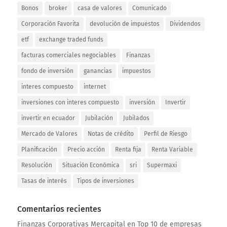
Bonos
broker
casa de valores
Comunicado
Corporación Favorita
devolución de impuestos
Dividendos
etf
exchange traded funds
facturas comerciales negociables
Finanzas
fondo de inversión
ganancias
impuestos
interes compuesto
internet
inversiones con interes compuesto
inversión
Invertir
invertir en ecuador
Jubilación
Jubilados
Mercado de Valores
Notas de crédito
Perfil de Riesgo
Planificación
Precio acción
Renta fija
Renta Variable
Resolución
Situación Económica
sri
Supermaxi
Tasas de interés
Tipos de inversiones
Comentarios recientes
Finanzas Corporativas Mercapital
en
Top 10 de empresas