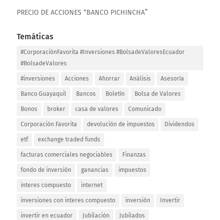
PRECIO DE ACCIONES “BANCO PICHINCHA”
Temáticas
#CorporaciónFavorita #Inversiones #BolsadeValoresEcuador
#BolsadeValores
#inversiones
Acciones
Ahorrar
Análisis
Asesoría
Banco Guayaquil
Bancos
Boletín
Bolsa de Valores
Bonos
broker
casa de valores
Comunicado
Corporación Favorita
devolución de impuestos
Dividendos
etf
exchange traded funds
facturas comerciales negociables
Finanzas
fondo de inversión
ganancias
impuestos
interes compuesto
internet
inversiones con interes compuesto
inversión
Invertir
invertir en ecuador
Jubilación
Jubilados