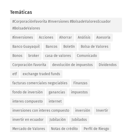
Temáticas
#CorporaciónFavorita #Inversiones #BolsadeValoresEcuador
#BolsadeValores
#inversiones
Acciones
Ahorrar
Análisis
Asesoría
Banco Guayaquil
Bancos
Boletín
Bolsa de Valores
Bonos
broker
casa de valores
Comunicado
Corporación Favorita
devolución de impuestos
Dividendos
etf
exchange traded funds
facturas comerciales negociables
Finanzas
fondo de inversión
ganancias
impuestos
interes compuesto
internet
inversiones con interes compuesto
inversión
Invertir
invertir en ecuador
Jubilación
Jubilados
Mercado de Valores
Notas de crédito
Perfil de Riesgo