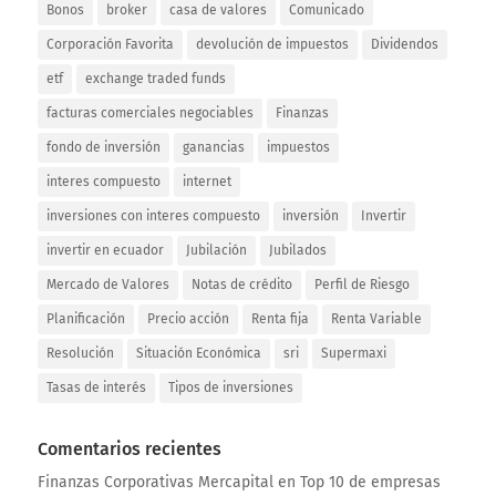
Bonos
broker
casa de valores
Comunicado
Corporación Favorita
devolución de impuestos
Dividendos
etf
exchange traded funds
facturas comerciales negociables
Finanzas
fondo de inversión
ganancias
impuestos
interes compuesto
internet
inversiones con interes compuesto
inversión
Invertir
invertir en ecuador
Jubilación
Jubilados
Mercado de Valores
Notas de crédito
Perfil de Riesgo
Planificación
Precio acción
Renta fija
Renta Variable
Resolución
Situación Económica
sri
Supermaxi
Tasas de interés
Tipos de inversiones
Comentarios recientes
Finanzas Corporativas Mercapital
en
Top 10 de empresas