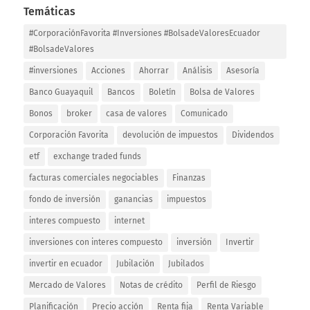
Temáticas
#CorporaciónFavorita #Inversiones #BolsadeValoresEcuador
#BolsadeValores
#inversiones
Acciones
Ahorrar
Análisis
Asesoría
Banco Guayaquil
Bancos
Boletín
Bolsa de Valores
Bonos
broker
casa de valores
Comunicado
Corporación Favorita
devolución de impuestos
Dividendos
etf
exchange traded funds
facturas comerciales negociables
Finanzas
fondo de inversión
ganancias
impuestos
interes compuesto
internet
inversiones con interes compuesto
inversión
Invertir
invertir en ecuador
Jubilación
Jubilados
Mercado de Valores
Notas de crédito
Perfil de Riesgo
Planificación
Precio acción
Renta fija
Renta Variable