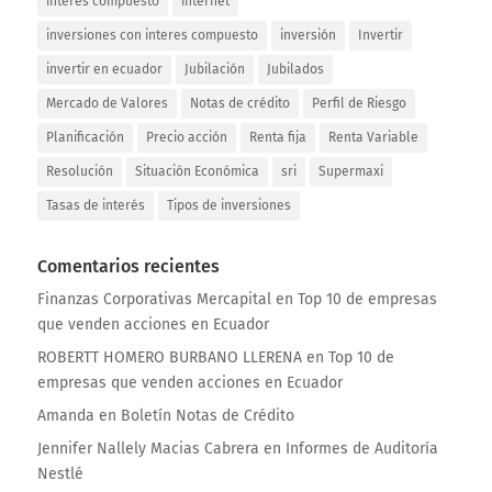
interes compuesto
internet
inversiones con interes compuesto
inversión
Invertir
invertir en ecuador
Jubilación
Jubilados
Mercado de Valores
Notas de crédito
Perfil de Riesgo
Planificación
Precio acción
Renta fija
Renta Variable
Resolución
Situación Económica
sri
Supermaxi
Tasas de interés
Tipos de inversiones
Comentarios recientes
Finanzas Corporativas Mercapital
en
Top 10 de empresas
que venden acciones en Ecuador
ROBERTT HOMERO BURBANO LLERENA
en
Top 10 de
empresas que venden acciones en Ecuador
Amanda
en
Boletín Notas de Crédito
Jennifer Nallely Macias Cabrera
en
Informes de Auditoría
Nestlé