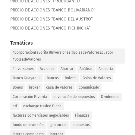
PRECIO DE ACCIONES “PRODUBANCO”
PRECIO DE ACCIONES “BANCO BOLIVARIANO”
PRECIO DE ACCIONES “BANCO DEL AUSTRO”
PRECIO DE ACCIONES “BANCO PICHINCHA”
Temáticas
#CorporaciónFavorita #Inversiones #BolsadeValoresEcuador
#BolsadeValores
#inversiones
Acciones
Ahorrar
Análisis
Asesoría
Banco Guayaquil
Bancos
Boletín
Bolsa de Valores
Bonos
broker
casa de valores
Comunicado
Corporación Favorita
devolución de impuestos
Dividendos
etf
exchange traded funds
facturas comerciales negociables
Finanzas
fondo de inversión
ganancias
impuestos
interes compuesto
internet