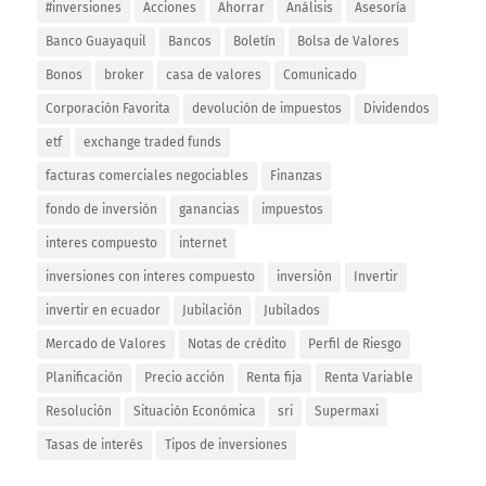
#inversiones
Acciones
Ahorrar
Análisis
Asesoría
Banco Guayaquil
Bancos
Boletín
Bolsa de Valores
Bonos
broker
casa de valores
Comunicado
Corporación Favorita
devolución de impuestos
Dividendos
etf
exchange traded funds
facturas comerciales negociables
Finanzas
fondo de inversión
ganancias
impuestos
interes compuesto
internet
inversiones con interes compuesto
inversión
Invertir
invertir en ecuador
Jubilación
Jubilados
Mercado de Valores
Notas de crédito
Perfil de Riesgo
Planificación
Precio acción
Renta fija
Renta Variable
Resolución
Situación Económica
sri
Supermaxi
Tasas de interés
Tipos de inversiones