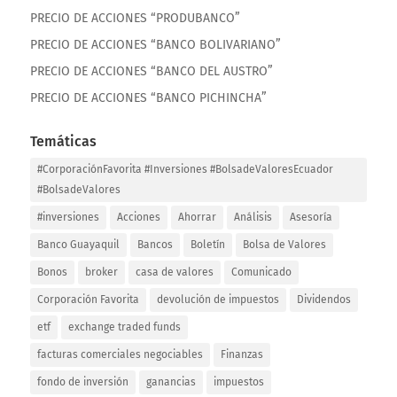
PRECIO DE ACCIONES “PRODUBANCO”
PRECIO DE ACCIONES “BANCO BOLIVARIANO”
PRECIO DE ACCIONES “BANCO DEL AUSTRO”
PRECIO DE ACCIONES “BANCO PICHINCHA”
Temáticas
#CorporaciónFavorita #Inversiones #BolsadeValoresEcuador
#BolsadeValores
#inversiones
Acciones
Ahorrar
Análisis
Asesoría
Banco Guayaquil
Bancos
Boletín
Bolsa de Valores
Bonos
broker
casa de valores
Comunicado
Corporación Favorita
devolución de impuestos
Dividendos
etf
exchange traded funds
facturas comerciales negociables
Finanzas
fondo de inversión
ganancias
impuestos