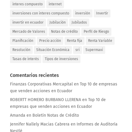
interes compuesto
internet
inversiones con interes compuesto
inversión
Invertir
invertir en ecuador
Jubilación
Jubilados
Mercado de Valores
Notas de crédito
Perfil de Riesgo
Planificación
Precio acción
Renta fija
Renta Variable
Resolución
Situación Económica
sri
Supermaxi
Tasas de interés
Tipos de inversiones
Comentarios recientes
Finanzas Corporativas Mercapital
en
Top 10 de empresas
que venden acciones en Ecuador
ROBERTT HOMERO BURBANO LLERENA
en
Top 10 de
empresas que venden acciones en Ecuador
Amanda
en
Boletín Notas de Crédito
Jennifer Nallely Macias Cabrera
en
Informes de Auditoría
Nestlé