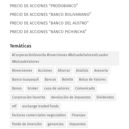
PRECIO DE ACCIONES “PRODUBANCO”
PRECIO DE ACCIONES “BANCO BOLIVARIANO”
PRECIO DE ACCIONES “BANCO DEL AUSTRO”
PRECIO DE ACCIONES “BANCO PICHINCHA”
Temáticas
#CorporaciónFavorita #Inversiones #BolsadeValoresEcuador
#BolsadeValores
#inversiones
Acciones
Ahorrar
Análisis
Asesoría
Banco Guayaquil
Bancos
Boletín
Bolsa de Valores
Bonos
broker
casa de valores
Comunicado
Corporación Favorita
devolución de impuestos
Dividendos
etf
exchange traded funds
facturas comerciales negociables
Finanzas
fondo de inversión
ganancias
impuestos