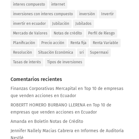
interes compuesto
internet
inversiones con interes compuesto
inversión
Invertir
invertir en ecuador
Jubilación
Jubilados
Mercado de Valores
Notas de crédito
Perfil de Riesgo
Planificación
Precio acción
Renta fija
Renta Variable
Resolución
Situación Económica
sri
Supermaxi
Tasas de interés
Tipos de inversiones
Comentarios recientes
Finanzas Corporativas Mercapital
en
Top 10 de empresas
que venden acciones en Ecuador
ROBERTT HOMERO BURBANO LLERENA
en
Top 10 de
empresas que venden acciones en Ecuador
Amanda
en
Boletín Notas de Crédito
Jennifer Nallely Macias Cabrera
en
Informes de Auditoría
Nestlé