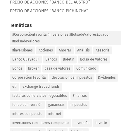
PRECIO DE ACCIONES “BANCO DEL AUSTRO”
PRECIO DE ACCIONES “BANCO PICHINCHA”
Temáticas
#CorporaciónFavorita #Inversiones #BolsadeValoresEcuador
#BolsadeValores
#inversiones
Acciones
Ahorrar
Análisis
Asesoría
Banco Guayaquil
Bancos
Boletín
Bolsa de Valores
Bonos
broker
casa de valores
Comunicado
Corporación Favorita
devolución de impuestos
Dividendos
etf
exchange traded funds
facturas comerciales negociables
Finanzas
fondo de inversión
ganancias
impuestos
interes compuesto
internet
inversiones con interes compuesto
inversión
Invertir