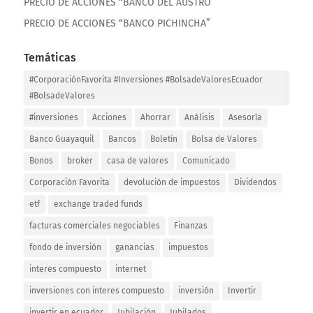
PRECIO DE ACCIONES “BANCO DEL AUSTRO”
PRECIO DE ACCIONES “BANCO PICHINCHA”
Temáticas
#CorporaciónFavorita #Inversiones #BolsadeValoresEcuador
#BolsadeValores
#inversiones
Acciones
Ahorrar
Análisis
Asesoría
Banco Guayaquil
Bancos
Boletín
Bolsa de Valores
Bonos
broker
casa de valores
Comunicado
Corporación Favorita
devolución de impuestos
Dividendos
etf
exchange traded funds
facturas comerciales negociables
Finanzas
fondo de inversión
ganancias
impuestos
interes compuesto
internet
inversiones con interes compuesto
inversión
Invertir
invertir en ecuador
Jubilación
Jubilados