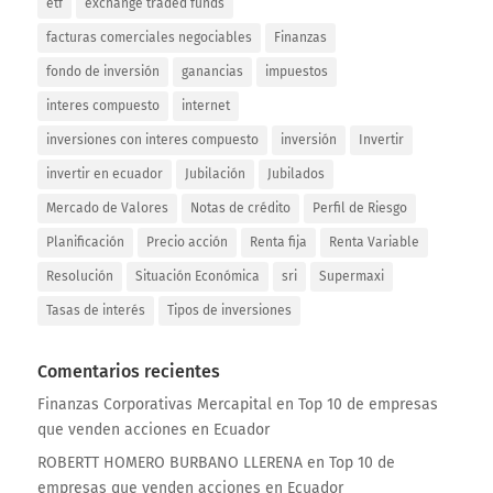
etf
exchange traded funds
facturas comerciales negociables
Finanzas
fondo de inversión
ganancias
impuestos
interes compuesto
internet
inversiones con interes compuesto
inversión
Invertir
invertir en ecuador
Jubilación
Jubilados
Mercado de Valores
Notas de crédito
Perfil de Riesgo
Planificación
Precio acción
Renta fija
Renta Variable
Resolución
Situación Económica
sri
Supermaxi
Tasas de interés
Tipos de inversiones
Comentarios recientes
Finanzas Corporativas Mercapital
en
Top 10 de empresas
que venden acciones en Ecuador
ROBERTT HOMERO BURBANO LLERENA
en
Top 10 de
empresas que venden acciones en Ecuador