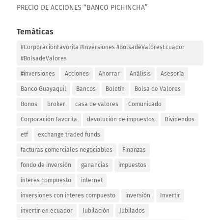
PRECIO DE ACCIONES “BANCO PICHINCHA”
Temáticas
#CorporaciónFavorita #Inversiones #BolsadeValoresEcuador
#BolsadeValores
#inversiones
Acciones
Ahorrar
Análisis
Asesoría
Banco Guayaquil
Bancos
Boletín
Bolsa de Valores
Bonos
broker
casa de valores
Comunicado
Corporación Favorita
devolución de impuestos
Dividendos
etf
exchange traded funds
facturas comerciales negociables
Finanzas
fondo de inversión
ganancias
impuestos
interes compuesto
internet
inversiones con interes compuesto
inversión
Invertir
invertir en ecuador
Jubilación
Jubilados