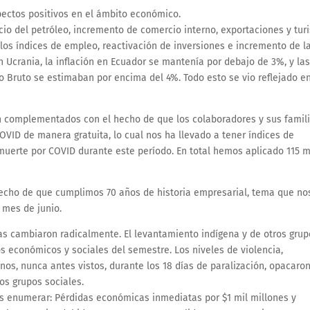
ectos positivos en el ámbito económico.
cio del petróleo, incremento de comercio interno, exportaciones y tur
los índices de empleo, reactivación de inversiones e incremento de l
 Ucrania, la inflación en Ecuador se mantenía por debajo de 3%, y la
o Bruto se estimaban por encima del 4%. Todo esto se vio reflejado en
on complementados con el hecho de que los colaboradores y sus famil
VID de manera gratuita, lo cual nos ha llevado a tener índices de
 muerte por COVID durante este período. En total hemos aplicado 115 m
cho de que cumplimos 70 años de historia empresarial, tema que no
 mes de junio.
sas cambiaron radicalmente. El levantamiento indígena y de otros grup
s económicos y sociales del semestre. Los niveles de violencia,
nos, nunca antes vistos, durante los 18 días de paralización, opacaron
os grupos sociales.
os enumerar: Pérdidas económicas inmediatas por $1 mil millones y