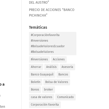
DEL AUSTRO”
PRECIO DE ACCIONES “BANCO
PICHINCHA”
Temáticas
#CorporaciónFavorita
#Inversiones
#BolsadeValoresEcuador
#BolsadeValores
#inversiones
Acciones
Ahorrar
Análisis
Asesoría
Banco Guayaquil
Bancos
Boletín
Bolsa de Valores
o a
Bonos
broker
n
casa de valores
Comunicado
Corporación Favorita
rten