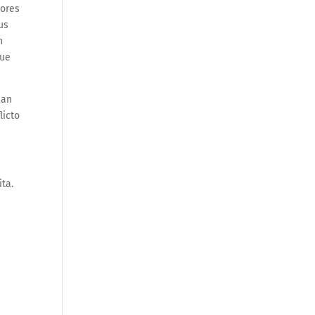
dores
us
n
que
can
licto
ita.