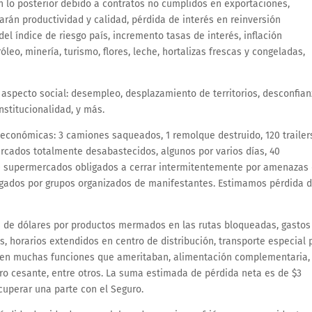
n lo posterior debido a contratos no cumplidos en exportaciones,
́n productividad y calidad, pérdida de interés en reinversión
el índice de riesgo país, incremento tasas de interés, inflación
́leo, minería, turismo, flores, leche, hortalizas frescas y congeladas,
l aspecto social: desempleo, desplazamiento de territorios, desconfian
nstitucionalidad, y más.
as económicas: 3 camiones saqueados, 1 remolque destruido, 120 trailer
cados totalmente desabastecidos, algunos por varios días, 40
 supermercados obligados a cerrar intermitentemente por amenazas
ados por grupos organizados de manifestantes. Estimamos pérdida 
 de dólares por productos mermados en las rutas bloqueadas, gastos
s, horarios extendidos en centro de distribución, transporte especial 
o en muchas funciones que ameritaban, alimentación complementaria,
ro cesante, entre otros. La suma estimada de pérdida neta es de $3
cuperar una parte con el Seguro.