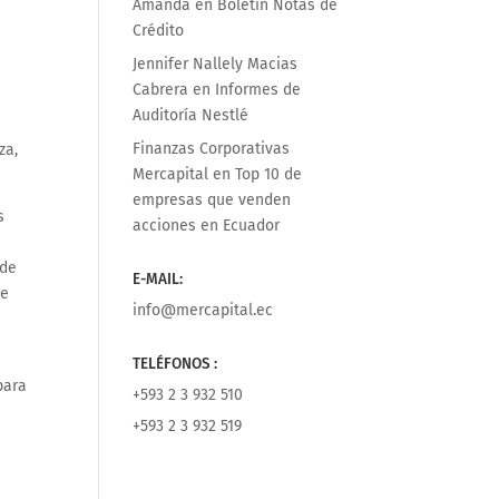
Amanda
en
Boletín Notas de
Crédito
Jennifer Nallely Macias
Cabrera
en
Informes de
Auditoría Nestlé
Finanzas Corporativas
za,
Mercapital
en
Top 10 de
empresas que venden
s
acciones en Ecuador
 de
E-MAIL:
de
info@mercapital.ec
TELÉFONOS :
para
+593 2 3 932 510
+593 2 3 932 519