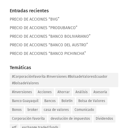
Entradas recientes
PRECIO DE ACCIONES “BVG”
PRECIO DE ACCIONES “PRODUBANCO”
PRECIO DE ACCIONES “BANCO BOLIVARIANO”
PRECIO DE ACCIONES “BANCO DEL AUSTRO”
PRECIO DE ACCIONES “BANCO PICHINCHA”
Temáticas
#CorporaciónFavorita #Inversiones #BolsadeValoresEcuador
#BolsadeValores
#inversiones
Acciones
Ahorrar
Análisis
Asesoría
Banco Guayaquil
Bancos
Boletín
Bolsa de Valores
Bonos
broker
casa de valores
Comunicado
Corporación Favorita
devolución de impuestos
Dividendos
etf
exchange traded funds