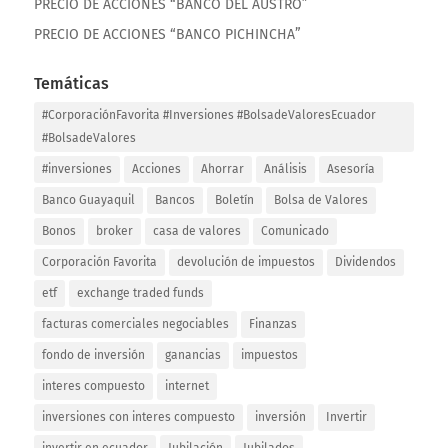
PRECIO DE ACCIONES “BANCO DEL AUSTRO”
PRECIO DE ACCIONES “BANCO PICHINCHA”
Temáticas
#CorporaciónFavorita #Inversiones #BolsadeValoresEcuador
#BolsadeValores
#inversiones
Acciones
Ahorrar
Análisis
Asesoría
Banco Guayaquil
Bancos
Boletín
Bolsa de Valores
Bonos
broker
casa de valores
Comunicado
Corporación Favorita
devolución de impuestos
Dividendos
etf
exchange traded funds
facturas comerciales negociables
Finanzas
fondo de inversión
ganancias
impuestos
interes compuesto
internet
inversiones con interes compuesto
inversión
Invertir