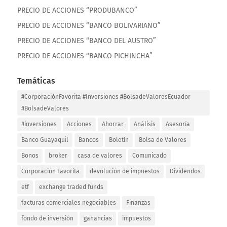
PRECIO DE ACCIONES “PRODUBANCO”
PRECIO DE ACCIONES “BANCO BOLIVARIANO”
PRECIO DE ACCIONES “BANCO DEL AUSTRO”
PRECIO DE ACCIONES “BANCO PICHINCHA”
Temáticas
#CorporaciónFavorita #Inversiones #BolsadeValoresEcuador
#BolsadeValores
#inversiones
Acciones
Ahorrar
Análisis
Asesoría
Banco Guayaquil
Bancos
Boletín
Bolsa de Valores
Bonos
broker
casa de valores
Comunicado
Corporación Favorita
devolución de impuestos
Dividendos
etf
exchange traded funds
facturas comerciales negociables
Finanzas
fondo de inversión
ganancias
impuestos