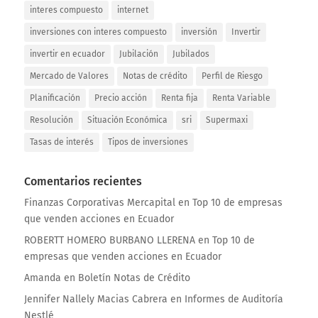
interes compuesto
internet
inversiones con interes compuesto
inversión
Invertir
invertir en ecuador
Jubilación
Jubilados
Mercado de Valores
Notas de crédito
Perfil de Riesgo
Planificación
Precio acción
Renta fija
Renta Variable
Resolución
Situación Económica
sri
Supermaxi
Tasas de interés
Tipos de inversiones
Comentarios recientes
Finanzas Corporativas Mercapital
en
Top 10 de empresas
que venden acciones en Ecuador
ROBERTT HOMERO BURBANO LLERENA
en
Top 10 de
empresas que venden acciones en Ecuador
Amanda
en
Boletín Notas de Crédito
Jennifer Nallely Macias Cabrera
en
Informes de Auditoría
Nestlé